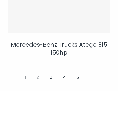
Mercedes-Benz Trucks Atego 815
150hp
1
2
3
4
5
→