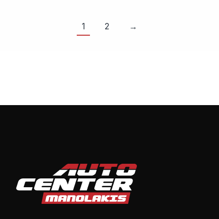
1
2
→