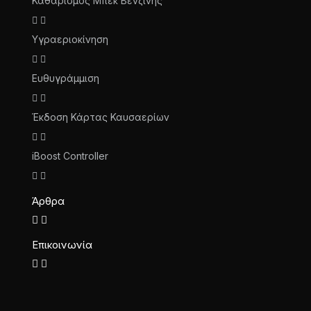
Καθαρισμός Μπεκ Βενζίνης
Υγραεριοκίνηση
Ευθυγράμμιση
Έκδοση Κάρτας Καυσαερίων
iBoost Controller
Άρθρα
Επικοινωνία